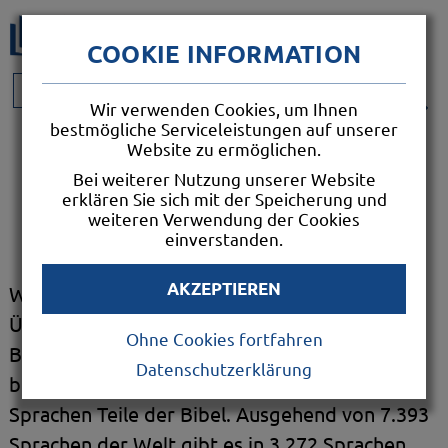
COOKIE INFORMATION
SPENDEN
SHOP
Wir verwenden Cookies, um Ihnen
bestmögliche Serviceleistungen auf unserer
DIE VOLLSTÄNDIGE BIBEL
Website zu ermöglichen.
Bei weiterer Nutzung unserer Website
JETZT IN 795 SPRACHEN
erklären Sie sich mit der Speicherung und
weiteren Verwendung der Cookies
ÜBERSETZT!
einverstanden.
AKZEPTIEREN
Weltweit gibt es in
4.121 Sprachen
eine
Übersetzung mindestens eines Buches der
Ohne Cookies fortfahren
Bibel, in 1.815 Sprachen davon immerhin
Datenschutzerklärung
bereits das Neue Testament sowie in 1.511
Sprachen Teile der Bibel. Ausgehend von 7.393
Sprachen der Welt gibt es in 3.272 Sprachen