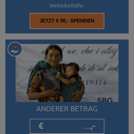
Weltbibelhilfe.
ANDERER BETRAG
€
,-