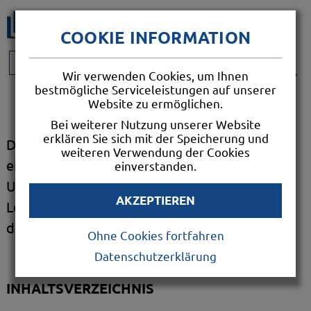
COOKIE INFORMATION
SPENDEN
SHOP
Wir verwenden Cookies, um Ihnen
bestmögliche Serviceleistungen auf unserer
EINHEITSÜBERSETZUNG
Website zu ermöglichen.
Bei weiterer Nutzung unserer Website
erklären Sie sich mit der Speicherung und
Die Einheitsübersetzung ist die offizielle
weiteren Verwendung der Cookies
einheitliche Bibelübersetzung für Liturgie,
einverstanden.
Unterricht, Seelsorge, Spiritualität und private
AKZEPTIEREN
Lektüre der katholischen Kirche im
deutschsprachigen Raum.
Ohne Cookies fortfahren
Datenschutzerklärung
INHALTSVERZEICHNIS